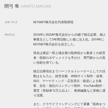
間弓 隼
HAYATO MAYUMI
KEYSBIT株式会社代表取締役
JOB TITLE
2016年にRIZAP株式会社から25歳で独立起業。個人
PROFILE
事業主として3年間活動した後に法人化。2019年に
KEYSBIT株式会社を設立した。
現在は東証一部上場企業の取締役から数多くの経営
者・医師のボディメイクも手がけ、専門家からの高
い信頼を得ている。
独立以降現在までパーソナルトレーナーとしての活
動はもちろん、経営全般、WEBサイト制作・改善、
SEO、マーケティング・広告宣伝・販促による集
客、自社・他社のコンテンツ制作、YouTube制作・
運営（登録者12万人以上）、動画編集など多岐に渡
り活躍。
また、クラウドファンディングにて著書『筋肉をつ