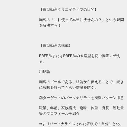
【縦型動画クリエイティブの目的】
顧客の「これ使って本当に痩せんの？」という疑問
を解決する！
【縦型動画の構成】
PREP法またはPREP法の省略型を使い簡潔に伝え
る。
①結論
顧客のゴールである、結論から伝えることで、続き
に興味を持ってもらい離脱を防ぐ。
②ターゲットのパーソナリティを複数パターン用意
職業、年齢、家族構成、趣味、体重、身長、運動量
等のプロフィールを紹介
➡︎よりパーソナライズされた表現で「自分ごと化」