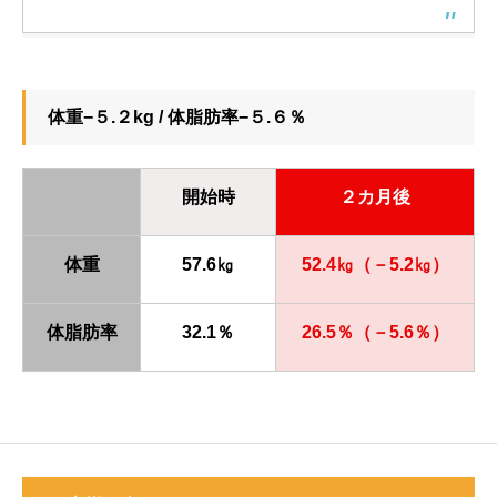
体重−５.２kg / 体脂肪率−５.６％
開始時
２カ月後
体重
57.6㎏
52.4㎏（－5.2㎏）
体脂肪率
32.1％
26.5％（－5.6％）