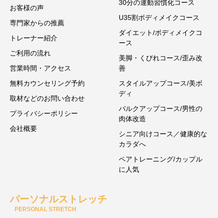
30分の運動習慣化コース
お客様の声
U35割ボディメイクコース
専門家からの推薦
ダイエット/ボディメイクコ
トレーナー紹介
ース
ご利用の流れ
美脚・くびれコース/歪み改
営業時間・アクセス
善
無料カウンセリング予約
スタイルアップコース/美ボ
ディ
取材などのお問い合わせ
バルクアップコース/男性の
プライバシーポリシー
肉体改造
会社概要
シニア向けコース／健康的な
カラダへ
ペアトレーニング/カップル
に人気
パーソナルストレッチ
PERSONAL STRETCH