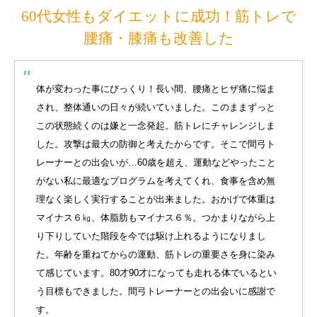
60代女性もダイエットに成功！筋トレで
腰痛・膝痛も改善した
体が変わった事にびっくり！長い間、腰痛とヒザ痛に悩ま
され、整体通いの日々が続いていました。このままずっと
この状態続くのは嫌と一念発起。筋トレにチャレンジしま
した。攻撃は最大の防御と考えたからです。そこで間弓ト
レーナーとの出会いが…60歳を超え、運動などやったこと
がない私に最適なプログラムを考えてくれ、食事を含め無
理なく楽しく実行することが出来ました。おかげで体重は
マイナス６㎏、体脂肪もマイナス６％。つかまりながら上
り下りしていた階段を今では駆け上れるようになりまし
た。年齢を重ねてからの運動、筋トレの重要さを身に染み
て感じています。80才90才になっても走れる体でいるとい
う目標もできました。間弓トレーナーとの出会いに感謝で
す。