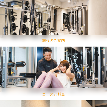
施設のご案内
コースと料金