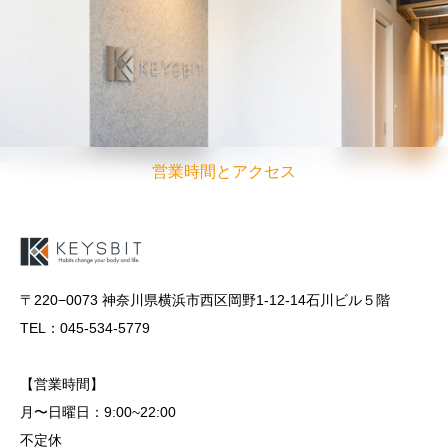
営業時間とアクセス
〒220−0073 神奈川県横浜市西区岡野1-12-14石川ビル５階
TEL：045-534-5779
【営業時間】
月〜日曜日：9:00~22:00
不定休