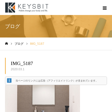
ブログ
ブログ
IMG_5187
ホーム
IMG_5187
2020.03.1
当ページのリンクには広告（アフィリエイトリンク）が含まれています。