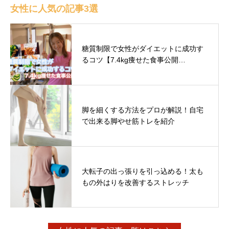
女性に人気の記事3選
糖質制限で女性がダイエットに成功す
るコツ【7.4kg痩せた食事公開…
脚を細くする方法をプロが解説！自宅
で出来る脚やせ筋トレを紹介
大転子の出っ張りを引っ込める！太も
もの外はりを改善するストレッチ