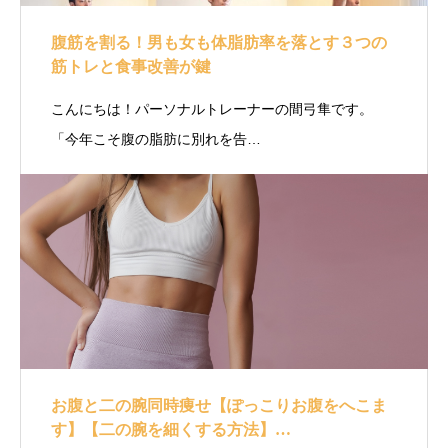
腹筋を割る！男も女も体脂肪率を落とす３つの
筋トレと食事改善が鍵
こんにちは！パーソナルトレーナーの間弓隼です。
「今年こそ腹の脂肪に別れを告…
お腹と二の腕同時痩せ【ぽっこりお腹をへこま
す】【二の腕を細くする方法】…