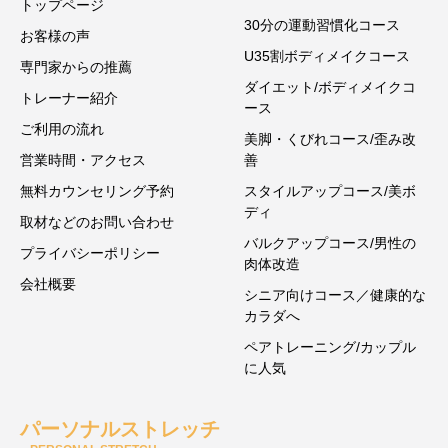
トップページ
30分の運動習慣化コース
お客様の声
U35割ボディメイクコース
専門家からの推薦
ダイエット/ボディメイクコ
トレーナー紹介
ース
ご利用の流れ
美脚・くびれコース/歪み改
営業時間・アクセス
善
無料カウンセリング予約
スタイルアップコース/美ボ
ディ
取材などのお問い合わせ
バルクアップコース/男性の
プライバシーポリシー
肉体改造
会社概要
シニア向けコース／健康的な
カラダへ
ペアトレーニング/カップル
に人気
パーソナルストレッチ