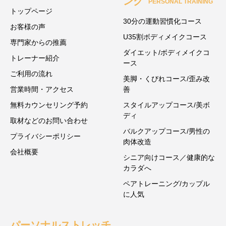
ング
PERSONAL TRAINING
トップページ
30分の運動習慣化コース
お客様の声
U35割ボディメイクコース
専門家からの推薦
ダイエット/ボディメイクコ
トレーナー紹介
ース
ご利用の流れ
美脚・くびれコース/歪み改
営業時間・アクセス
善
無料カウンセリング予約
スタイルアップコース/美ボ
ディ
取材などのお問い合わせ
バルクアップコース/男性の
プライバシーポリシー
肉体改造
会社概要
シニア向けコース／健康的な
カラダへ
ペアトレーニング/カップル
に人気
パーソナルストレッチ