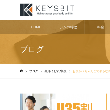
HOME
ジムの特徴
料金
ブログ
ブログ
美脚/くびれ/美尻
お尻がぺちゃんこで平らな
ホーム