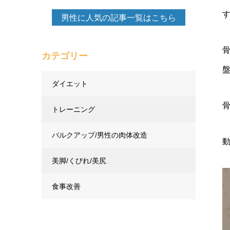
男性に人気の記事一覧はこちら
カテゴリー
ダイエット
トレーニング
バルクアップ/男性の肉体改造
美脚/くびれ/美尻
食事改善