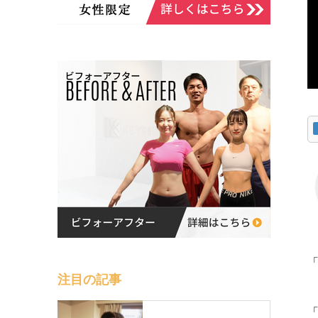
注目の記事