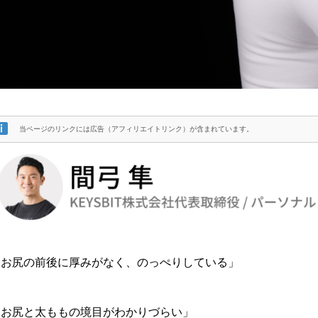
当ページのリンクには広告（アフィリエイトリンク）が含まれています。
「お尻の前後に厚みがなく、のっぺりしている」
「お尻と太ももの境目がわかりづらい」