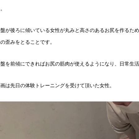
す。
骨盤が後ろに傾いている女性が丸みと高さのあるお尻を作るた
盤の歪みをとることです。
骨盤を前傾にできればお尻の筋肉が使えるようになり、日常生
動画は先日の体験トレーニングを受けて頂いた女性。