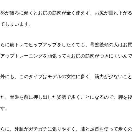
骨盤が後ろに傾くとお尻の筋肉が全く使えず、お尻が垂れ下が
ってしまいます。
さらに筋トレでヒップアップをしたくても、骨盤後傾の人はお
プアップトレーニングを頑張ってもお尻の筋肉がつきにくいん
意外にも、このタイプはモデルの女性に多く、筋力が少ないこ
また、骨盤を前に押し出した姿勢で歩くことになるので、脚を
です。
さらに、外腿がガチガチに張りやすく、膝と足首を使って歩く