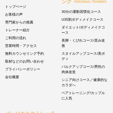
ング
PERSONAL TRAINING
トップページ
30分の運動習慣化コース
お客様の声
U35割ボディメイクコース
専門家からの推薦
ダイエット/ボディメイクコ
トレーナー紹介
ース
ご利用の流れ
美脚・くびれコース/歪み改
営業時間・アクセス
善
無料カウンセリング予約
スタイルアップコース/美ボ
ディ
取材などのお問い合わせ
バルクアップコース/男性の
プライバシーポリシー
肉体改造
会社概要
シニア向けコース／健康的な
カラダへ
ペアトレーニング/カップル
に人気