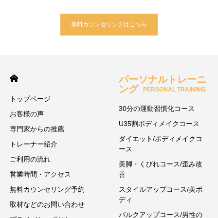
無料カウンセリングはこちら
パーソナルトレーニ
ング
PERSONAL TRAINING
トップページ
30分の運動習慣化コース
お客様の声
U35割ボディメイクコース
専門家からの推薦
ダイエット/ボディメイクコ
トレーナー紹介
ース
ご利用の流れ
美脚・くびれコース/歪み改
営業時間・アクセス
善
無料カウンセリング予約
スタイルアップコース/美ボ
ディ
取材などのお問い合わせ
バルクアップコース/男性の