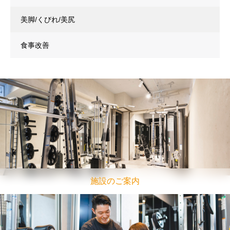
美脚/くびれ/美尻
食事改善
施設のご案内