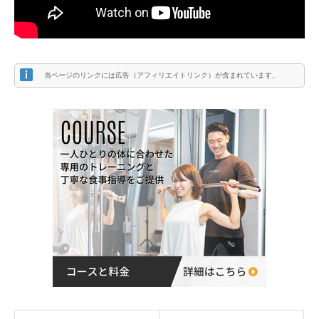
当ページのリンクには広告（アフィリエイトリンク）が含まれています。