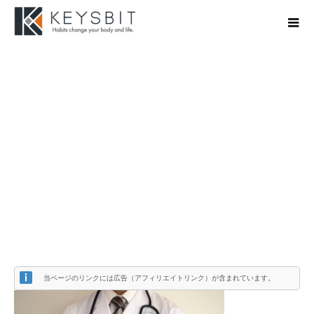
78e397c9db6aaa727b61e0c27db4734b_s
当ページのリンクには広告（アフィリエイトリンク）が含まれています。