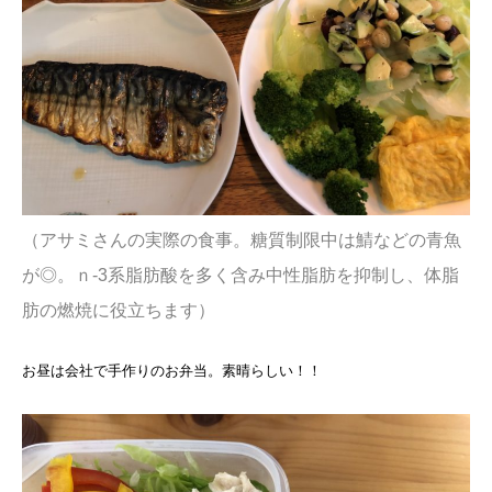
（アサミさんの実際の食事。糖質制限中は鯖などの青魚
が◎。ｎ-3系脂肪酸を多く含み中性脂肪を抑制し、体脂
肪の燃焼に役立ちます）
お昼は会社で手作りのお弁当。素晴らしい！！