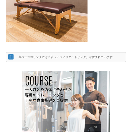
当ページのリンクには広告（アフィリエイトリンク）が含まれています。