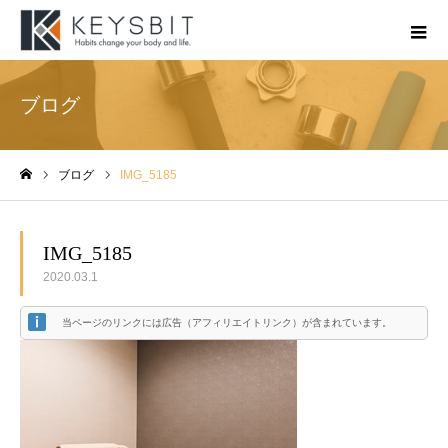
ブログ
ブログ
IMG_5185
ホーム
IMG_5185
2020.03.1
当ページのリンクには広告（アフィリエイトリンク）が含まれています。