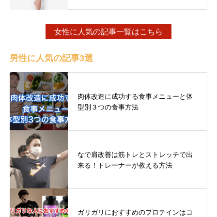
女性に人気の記事一覧はこちら
男性に人気の記事3選
肉体改造に成功する食事メニューと体
型別３つの食事方法
なで肩改善は筋トレとストレッチで出
来る！トレーナーが教える方法
ガリガリにおすすめのプロテインはコ