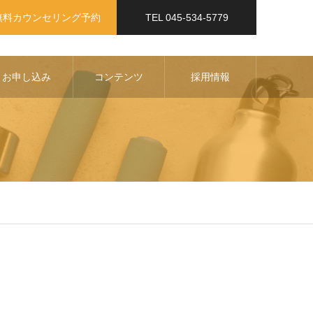
無料カウンセリング予約
TEL 045-534-5779
お申し込み
コンテンツ
採用情報