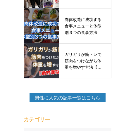
い男性必見
肉体改造に成功する
食事メニューと体型
別３つの食事方法
ガリガリが筋トレで
筋肉をつけながら体
重を増やす方法【絶
対保存版】
男性に人気の記事一覧はこちら
カテゴリー