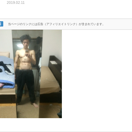
2019.02.11
当ページのリンクには広告（アフィリエイトリンク）が含まれています。