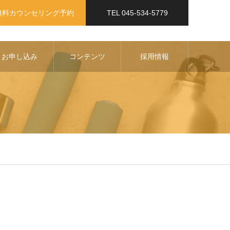
無料カウンセリング予約
TEL 045-534-5779
お申し込み
コンテンツ
採用情報