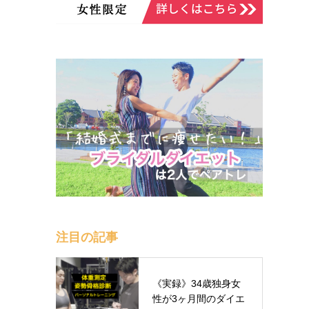
注目の記事
《実録》34歳独身女
性が3ヶ月間のダイエ