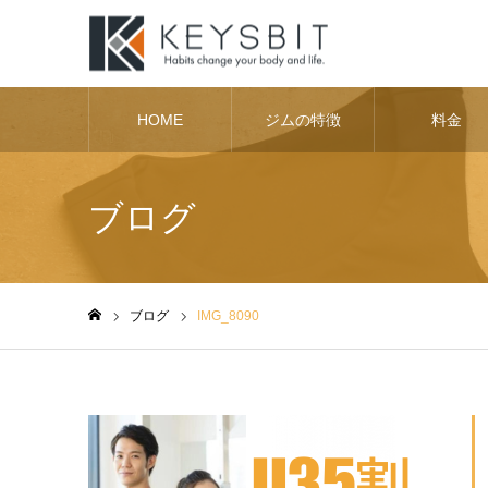
HOME
ジムの特徴
料金
ブログ
ブログ
IMG_8090
ホーム