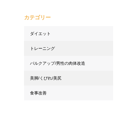
カテゴリー
ダイエット
トレーニング
バルクアップ/男性の肉体改造
美脚/くびれ/美尻
食事改善