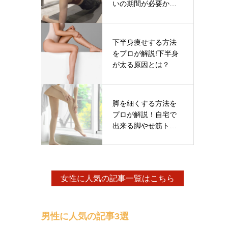
いの期間が必要か～
３カ月編
下半身痩せする方法
をプロが解説!下半身
が太る原因とは？
脚を細くする方法を
プロが解説！自宅で
出来る脚やせ筋トレ
を紹介
女性に人気の記事一覧はこちら
男性に人気の記事3選