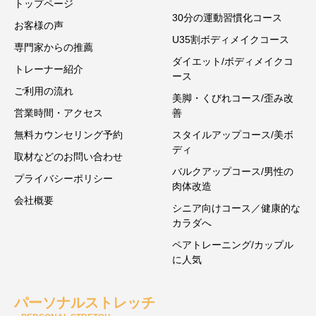
トップページ
30分の運動習慣化コース
お客様の声
U35割ボディメイクコース
専門家からの推薦
ダイエット/ボディメイクコ
トレーナー紹介
ース
ご利用の流れ
美脚・くびれコース/歪み改
営業時間・アクセス
善
無料カウンセリング予約
スタイルアップコース/美ボ
ディ
取材などのお問い合わせ
バルクアップコース/男性の
プライバシーポリシー
肉体改造
会社概要
シニア向けコース／健康的な
カラダへ
ペアトレーニング/カップル
に人気
パーソナルストレッチ