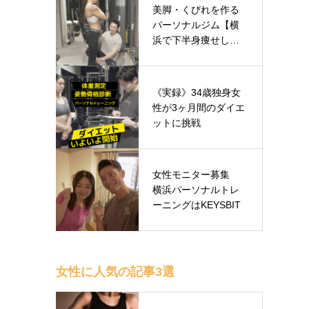
美脚・くびれを作る
パーソナルジム【横
浜で下半身痩せした
い女性に人気…
《実録》34歳独身女
性が3ヶ月間のダイエ
ットに挑戦
女性モニター募集
横浜パーソナルトレ
ーニングはKEYSBIT
女性に人気の記事3選