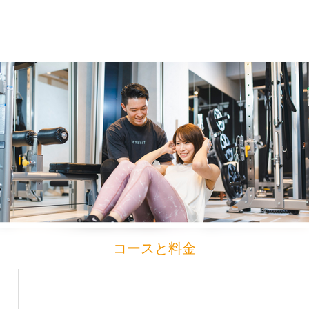
コースと料金