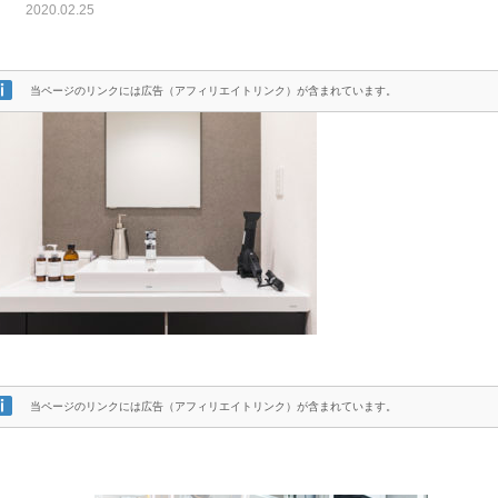
2020.02.25
当ページのリンクには広告（アフィリエイトリンク）が含まれています。
当ページのリンクには広告（アフィリエイトリンク）が含まれています。