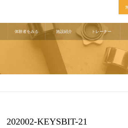
体験者をみる
施設紹介
トレーナー
202002-KEYSBIT-21